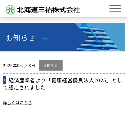
トップページ
お知らせ
Top page
news
会社概要
About us
営業品目
Business line
2025年05月08日
お知らせ
斜面防災
経済産業省より「健康経営優良法人2025」とし
のり面緑化
て認定されました
補修・補強
関連会社
詳しくはこちら
Associated company
求人情報
Job information