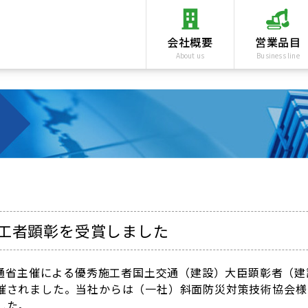
会社概要
営業品目
About us
Business line
斜面防災
のり面緑化
補修・補強
工者顕彰を受賞しました
交通省主催による優秀施工者国土交通（建設）大臣顕彰者（
催されました。当社からは（一社）斜面防災対策技術協会様
した。