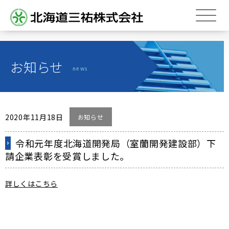
トップページ
お知らせ
Top page
news
会社概要
About us
営業品目
Business line
2020年11月18日
お知らせ
斜面防災
令和元年度北海道開発局（室蘭開発建設部）下
のり面緑化
請企業表彰を受賞しました。
補修・補強
関連会社
詳しくはこちら
Associated company
求人情報
Job information