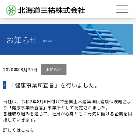
トップページ
お知らせ
Top page
news
会社概要
About us
営業品目
Business line
2020年08月20日
お知らせ
斜面防災
「健康事業所宣言」を行いました。
のり面緑化
補修・補強
当社は、令和2年8月6日付けで全国土木建築国民健康保険組合よ
り「健康事業所宣言」事業所として認定されました。
関連会社
Associated company
各種取り組みを通じて、社員が心身ともに元気に働ける企業を目
指していきます。
求人情報
Job information
詳しくはこちら